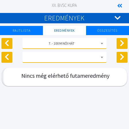
XX. BVSC KUPA
EREDMÉNYEK
RAJTLISTA
EREDMÉNYEK
ÖSSZESÍTÉS
7. - 100 M NŐI HÁT
Nincs még elérhető futameredmény