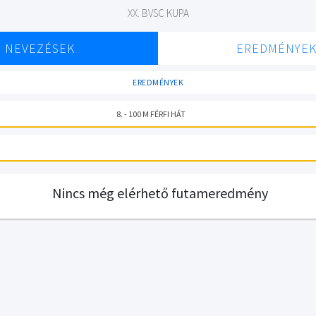
XX. BVSC KUPA
NEVEZÉSEK
EREDMÉNYE
EREDMÉNYEK
8. - 100 M FÉRFI HÁT
Nincs még elérhető futameredmény