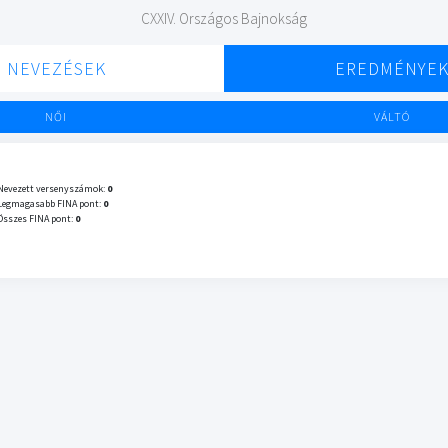
CXXIV. Országos Bajnokság
NEVEZÉSEK
EREDMÉNYE
NŐI
VÁLTÓ
Nevezett versenyszámok:
0
Legmagasabb FINA pont:
0
Összes FINA pont:
0