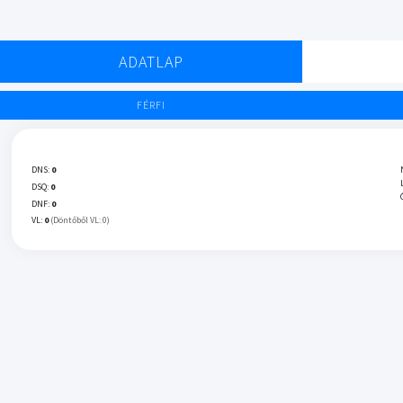
ADATLAP
FÉRFI
DNS:
0
DSQ:
0
DNF:
0
VL:
0
(Döntőből VL: 0)