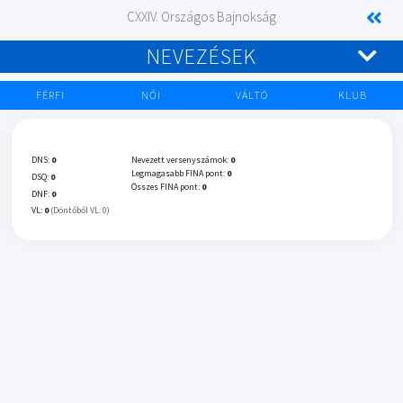
CXXIV. Országos Bajnokság
NEVEZÉSEK
FÉRFI
NŐI
VÁLTÓ
KLUB
DNS:
0
Nevezett versenyszámok:
0
Legmagasabb FINA pont:
0
DSQ:
0
Összes FINA pont:
0
DNF:
0
VL:
0
(Döntőből VL: 0)