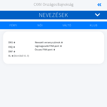
CXXIV. Országos Bajnokság
NEVEZÉSEK
FÉRFI
NŐI
VÁLTÓ
KLUB
DNS:
0
Nevezett versenyszámok:
0
Legmagasabb FINA pont:
0
DSQ:
0
Összes FINA pont:
0
DNF:
0
VL:
0
(Döntőből VL: 0)