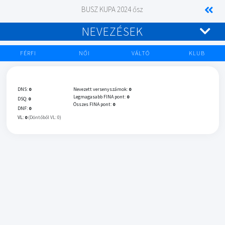
BUSZ KUPA 2024 ősz
NEVEZÉSEK
FÉRFI
NŐI
VÁLTÓ
KLUB
DNS:
0
Nevezett versenyszámok:
0
Legmagasabb FINA pont:
0
DSQ:
0
Összes FINA pont:
0
DNF:
0
VL:
0
(Döntőből VL: 0)