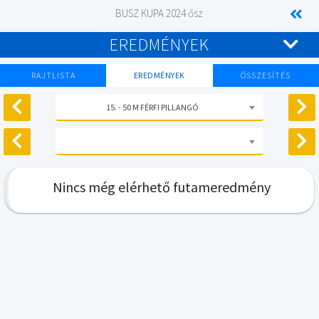
BUSZ KUPA 2024 ősz
EREDMÉNYEK
RAJTLISTA
EREDMÉNYEK
ÖSSZESÍTÉS
15. - 50 M FÉRFI PILLANGÓ
Nincs még elérhető futameredmény