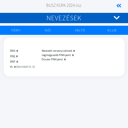
BUSZ KUPA 2024 ősz
NEVEZÉSEK
FÉRFI
NŐI
VÁLTÓ
KLUB
DNS:
0
Nevezett versenyszámok:
0
Legmagasabb FINA pont:
0
DSQ:
0
Összes FINA pont:
0
DNF:
0
VL:
0
(Döntőből VL: 0)