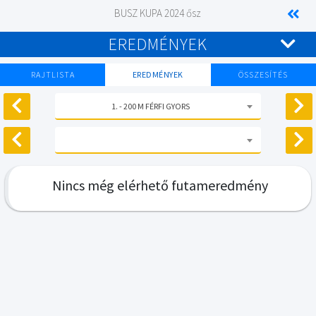
BUSZ KUPA 2024 ősz
EREDMÉNYEK
RAJTLISTA
EREDMÉNYEK
ÖSSZESÍTÉS
1. - 200 M FÉRFI GYORS
Nincs még elérhető futameredmény