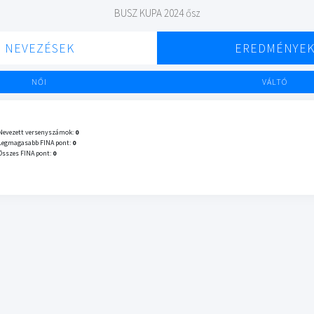
BUSZ KUPA 2024 ősz
NEVEZÉSEK
EREDMÉNYE
NŐI
VÁLTÓ
Nevezett versenyszámok:
0
Legmagasabb FINA pont:
0
Összes FINA pont:
0