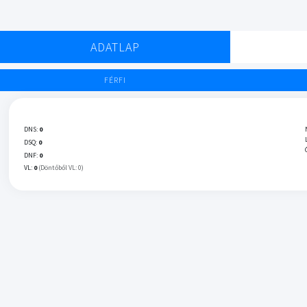
ADATLAP
FÉRFI
DNS:
0
DSQ:
0
DNF:
0
VL:
0
(Döntőből VL: 0)