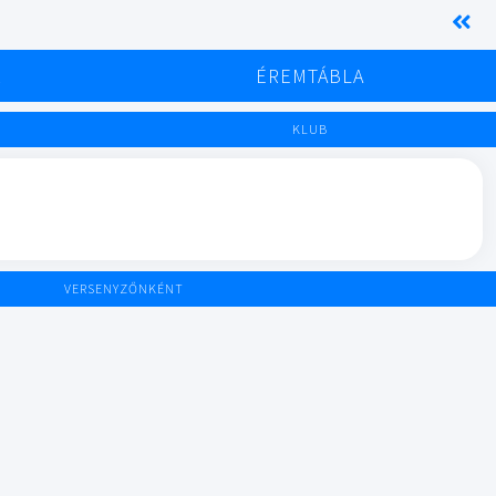
K
ÉREMTÁBLA
KLUB
VERSENYZŐNKÉNT