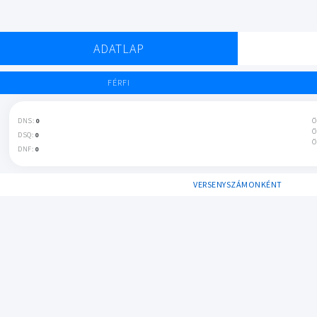
ADATLAP
FÉRFI
DNS:
0
Ö
Ö
DSQ:
0
Ö
DNF:
0
VERSENYSZÁMONKÉNT