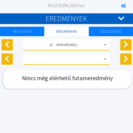
BUSZ KUPA 2024 ősz
EREDMÉNYEK
RAJTLISTA
EREDMÉNYEK
ÖSSZESÍTÉS
22. - 50 M NŐI MELL
Nincs még elérhető futameredmény