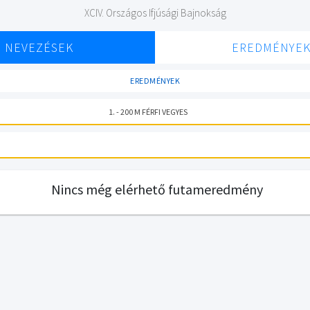
XCIV. Országos Ifjúsági Bajnokság
NEVEZÉSEK
EREDMÉNYE
EREDMÉNYEK
1. - 200 M FÉRFI VEGYES
Nincs még elérhető futameredmény