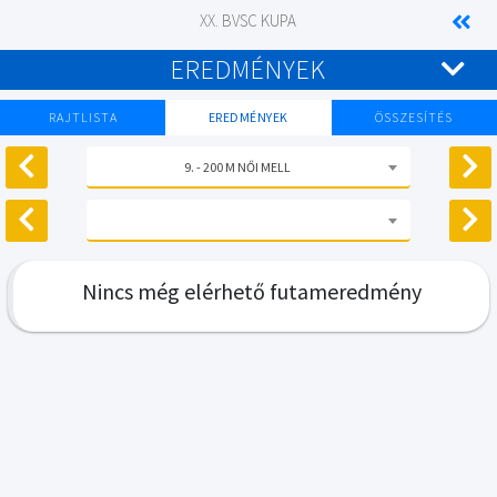
XX. BVSC KUPA
EREDMÉNYEK
RAJTLISTA
EREDMÉNYEK
ÖSSZESÍTÉS
9. - 200 M NŐI MELL
Nincs még elérhető futameredmény