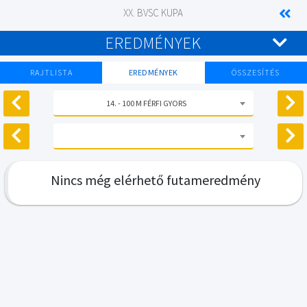
XX. BVSC KUPA
EREDMÉNYEK
RAJTLISTA
EREDMÉNYEK
ÖSSZESÍTÉS
14. - 100 M FÉRFI GYORS
Nincs még elérhető futameredmény