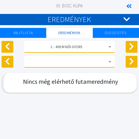
XX. BVSC KUPA
EREDMÉNYEK
RAJTLISTA
EREDMÉNYEK
ÖSSZESÍTÉS
1. - 400 M NŐI GYORS
Nincs még elérhető futameredmény