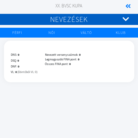
XX. BVSC KUPA
NEVEZÉSEK
FÉRFI
NŐI
VÁLTÓ
KLUB
DNS:
0
Nevezett versenyszámok:
0
Legmagasabb FINA pont:
0
DSQ:
0
Összes FINA pont:
0
DNF:
0
VL:
0
(Döntőből VL: 0)