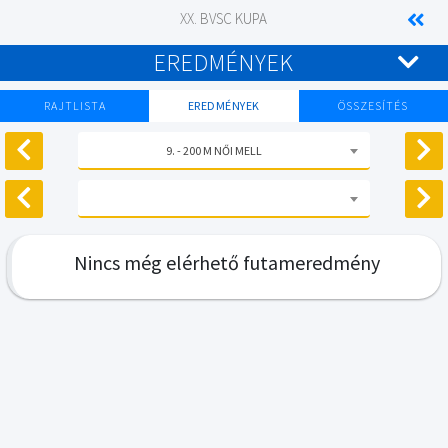
XX. BVSC KUPA
EREDMÉNYEK
RAJTLISTA
EREDMÉNYEK
ÖSSZESÍTÉS
9. - 200 M NŐI MELL
Nincs még elérhető futameredmény