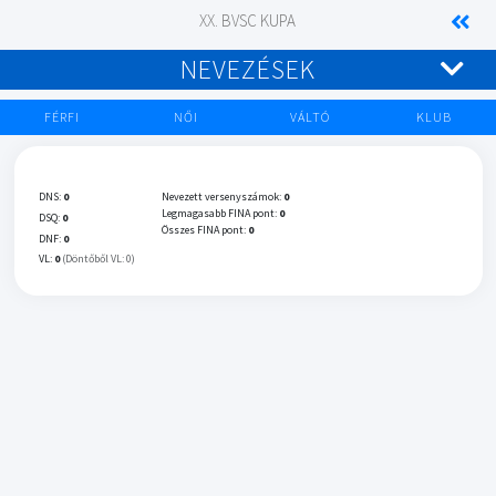
XX. BVSC KUPA
NEVEZÉSEK
FÉRFI
NŐI
VÁLTÓ
KLUB
DNS:
0
Nevezett versenyszámok:
0
Legmagasabb FINA pont:
0
DSQ:
0
Összes FINA pont:
0
DNF:
0
VL:
0
(Döntőből VL: 0)