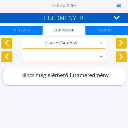
XX. BVSC KUPA
EREDMÉNYEK
RAJTLISTA
EREDMÉNYEK
ÖSSZESÍTÉS
2. - 400 M FÉRFI GYORS
Nincs még elérhető futameredmény