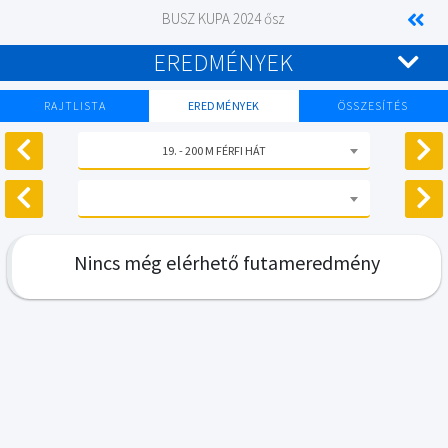
BUSZ KUPA 2024 ősz
EREDMÉNYEK
RAJTLISTA
EREDMÉNYEK
ÖSSZESÍTÉS
19. - 200 M FÉRFI HÁT
Nincs még elérhető futameredmény