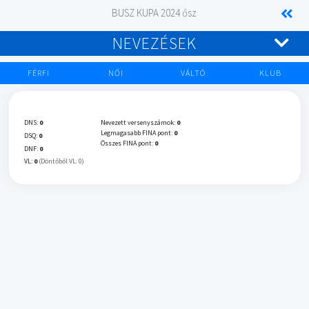
BUSZ KUPA 2024 ősz
NEVEZÉSEK
FÉRFI
NŐI
VÁLTÓ
KLUB
DNS:
0
Nevezett versenyszámok:
0
Legmagasabb FINA pont:
0
DSQ:
0
Összes FINA pont:
0
DNF:
0
VL:
0
(Döntőből VL: 0)