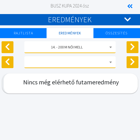
BUSZ KUPA 2024 ősz
EREDMÉNYEK
RAJTLISTA
EREDMÉNYEK
ÖSSZESÍTÉS
14. - 200 M NŐI MELL
Nincs még elérhető futameredmény