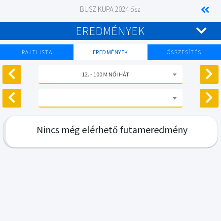
BUSZ KUPA 2024 ősz
EREDMÉNYEK
RAJTLISTA
EREDMÉNYEK
ÖSSZESÍTÉS
12. - 100 M NŐI HÁT
Nincs még elérhető futameredmény