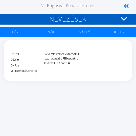
VII. Kaposvár Kupa 2. forduló
NEVEZÉSEK
FÉRFI
NŐI
VÁLTÓ
KLUB
DNS:
0
Nevezett versenyszámok:
0
Legmagasabb FINA pont:
0
DSQ:
0
Összes FINA pont:
0
DNF:
0
VL:
0
(Döntőből VL: 0)