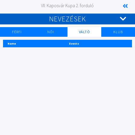
VII. Kaposvár Kupa 2. forduló
NEVEZÉSEK
FÉRFI
NŐI
VÁLTÓ
KLUB
Name
Events