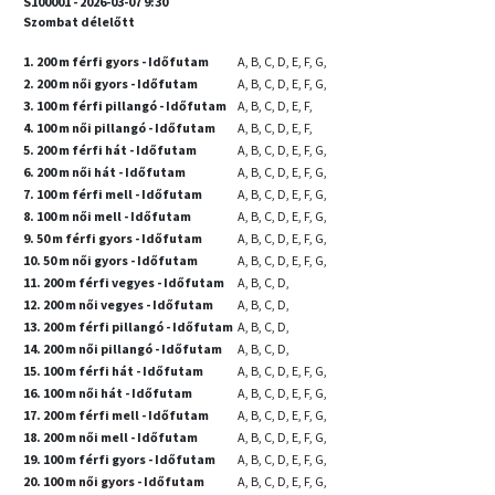
S100001 - 2026-03-07 9:30
Szombat délelőtt
1. 200 m férfi gyors - Időfutam
A, B, C, D, E, F, G,
2. 200 m női gyors - Időfutam
A, B, C, D, E, F, G,
3. 100 m férfi pillangó - Időfutam
A, B, C, D, E, F,
4. 100 m női pillangó - Időfutam
A, B, C, D, E, F,
5. 200 m férfi hát - Időfutam
A, B, C, D, E, F, G,
6. 200 m női hát - Időfutam
A, B, C, D, E, F, G,
7. 100 m férfi mell - Időfutam
A, B, C, D, E, F, G,
8. 100 m női mell - Időfutam
A, B, C, D, E, F, G,
9. 50 m férfi gyors - Időfutam
A, B, C, D, E, F, G,
10. 50 m női gyors - Időfutam
A, B, C, D, E, F, G,
11. 200 m férfi vegyes - Időfutam
A, B, C, D,
12. 200 m női vegyes - Időfutam
A, B, C, D,
13. 200 m férfi pillangó - Időfutam
A, B, C, D,
14. 200 m női pillangó - Időfutam
A, B, C, D,
15. 100 m férfi hát - Időfutam
A, B, C, D, E, F, G,
16. 100 m női hát - Időfutam
A, B, C, D, E, F, G,
17. 200 m férfi mell - Időfutam
A, B, C, D, E, F, G,
18. 200 m női mell - Időfutam
A, B, C, D, E, F, G,
19. 100 m férfi gyors - Időfutam
A, B, C, D, E, F, G,
20. 100 m női gyors - Időfutam
A, B, C, D, E, F, G,