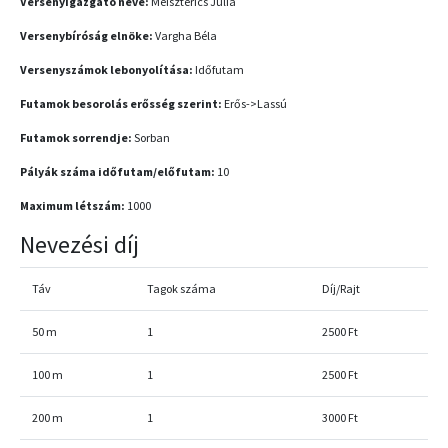
Versenyigazgató neve:
Meiszterics Júlia
Versenybíróság elnöke:
Vargha Béla
Versenyszámok lebonyolítása:
Időfutam
Futamok besorolás erősség szerint:
Erős->Lassú
Futamok sorrendje:
Sorban
Pályák száma időfutam/előfutam:
10
Maximum létszám:
1000
Nevezési díj
Táv
Tagok száma
Díj/Rajt
50 m
1
2500 Ft
100 m
1
2500 Ft
200 m
1
3000 Ft