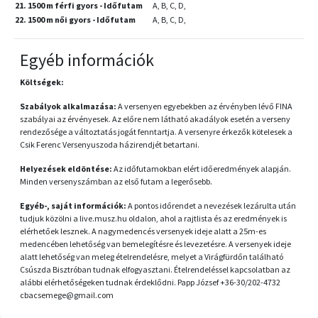
21. 1500 m férfi gyors - Időfutam
A, B, C, D,
22. 1500 m női gyors - Időfutam
A, B, C, D,
Egyéb információk
Költségek:
Szabályok alkalmazása:
A versenyen egyebekben az érvényben lévő FINA
szabályai az érvényesek. Az előre nem látható akadályok esetén a verseny
rendezősége a változtatás jogát fenntartja. A versenyre érkezők kötelesek a
Csik Ferenc Versenyuszoda házirendjét betartani.
Helyezések eldöntése:
Az időfutamokban elért időeredmények alapján.
Minden versenyszámban az első futam a legerősebb.
Egyéb-, saját információk:
A pontos időrendet a nevezések lezárulta után
tudjuk közölni a live.musz.hu oldalon, ahol a rajtlista és az eredmények is
elérhetőek lesznek. A nagymedencés versenyek ideje alatt a 25m-es
medencében lehetőség van bemelegítésre és levezetésre. A versenyek ideje
alatt lehetőség van meleg ételrendelésre, melyet a Virágfürdőn található
Csúszda Bisztróban tudnak elfogyasztani. Ételrendeléssel kapcsolatban az
alábbi elérhetőségeken tudnak érdeklődni. Papp József +36-30/202-4732
cbacsemege@gmail.com