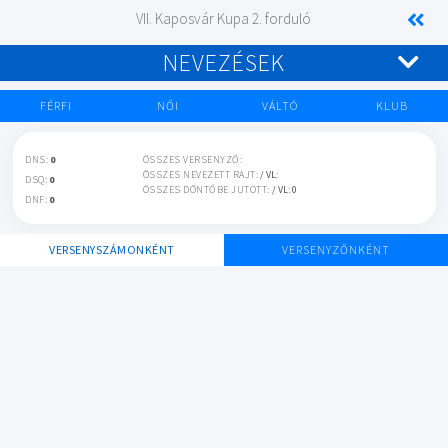
VII. Kaposvár Kupa 2. forduló
NEVEZÉSEK
FÉRFI
NŐI
VÁLTÓ
KLUB
DNS:
0
ÖSSZES VERSENYZŐ:
ÖSSZES NEVEZETT RAJT:
/ VL:
DSQ:
0
ÖSSZES DÖNTŐBE JUTOTT:
/ VL: 0
DNF:
0
VERSENYSZÁMONKÉNT
VERSENYZŐNKÉNT