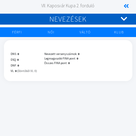
VII. Kaposvár Kupa 2. forduló
NEVEZÉSEK
FÉRFI
NŐI
VÁLTÓ
KLUB
DNS:
0
Nevezett versenyszámok:
0
Legmagasabb FINA pont:
0
DSQ:
0
Összes FINA pont:
0
DNF:
0
VL:
0
(Döntőből VL: 0)