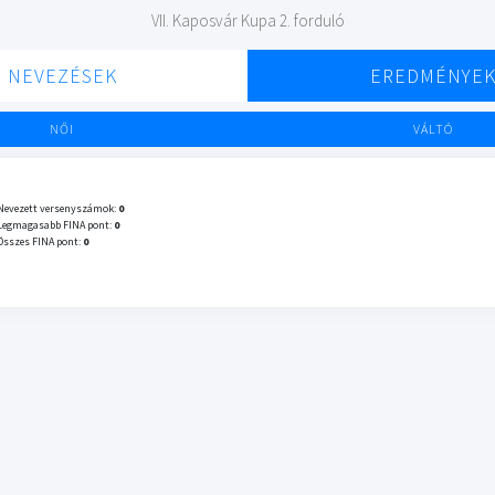
VII. Kaposvár Kupa 2. forduló
NEVEZÉSEK
EREDMÉNYE
NŐI
VÁLTÓ
Nevezett versenyszámok:
0
Legmagasabb FINA pont:
0
Összes FINA pont:
0