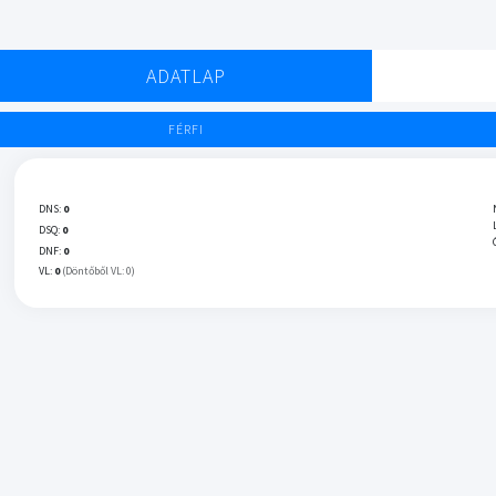
ADATLAP
FÉRFI
DNS:
0
DSQ:
0
DNF:
0
VL:
0
(Döntőből VL: 0)