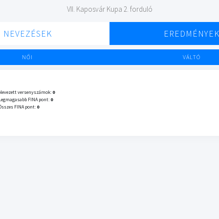
VII. Kaposvár Kupa 2. forduló
NEVEZÉSEK
EREDMÉNYE
NŐI
VÁLTÓ
Nevezett versenyszámok:
0
Legmagasabb FINA pont:
0
Összes FINA pont:
0