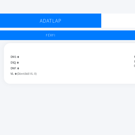
ADATLAP
FÉRFI
DNS:
0
DSQ:
0
DNF:
0
VL:
0
(Döntőből VL: 0)