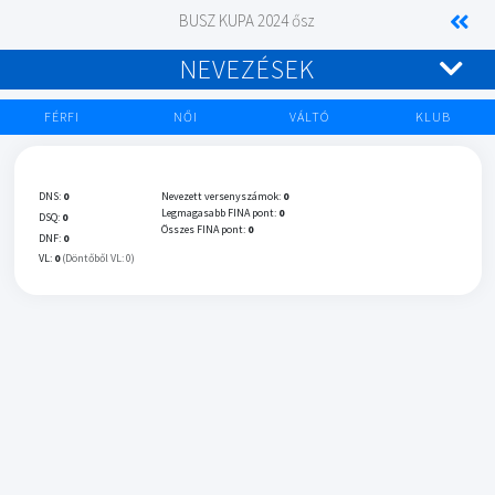
BUSZ KUPA 2024 ősz
NEVEZÉSEK
FÉRFI
NŐI
VÁLTÓ
KLUB
DNS:
0
Nevezett versenyszámok:
0
Legmagasabb FINA pont:
0
DSQ:
0
Összes FINA pont:
0
DNF:
0
VL:
0
(Döntőből VL: 0)