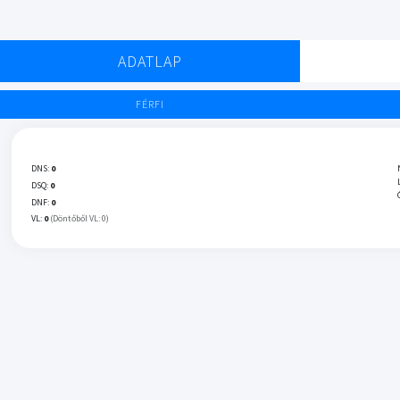
ADATLAP
FÉRFI
DNS:
0
DSQ:
0
DNF:
0
VL:
0
(Döntőből VL: 0)