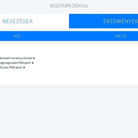
BUSZ KUPA 2024 ősz
NEVEZÉSEK
EREDMÉNYE
NŐI
VÁLTÓ
Nevezett versenyszámok:
0
Legmagasabb FINA pont:
0
Összes FINA pont:
0