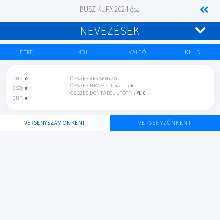
BUSZ KUPA 2024 ősz
NEVEZÉSEK
FÉRFI
NŐI
VÁLTÓ
KLUB
DNS:
0
ÖSSZES VERSENYZŐ:
ÖSSZES NEVEZETT RAJT:
/ VL:
DSQ:
0
ÖSSZES DÖNTŐBE JUTOTT:
/ VL: 0
DNF:
0
VERSENYSZÁMONKÉNT
VERSENYZŐNKÉNT