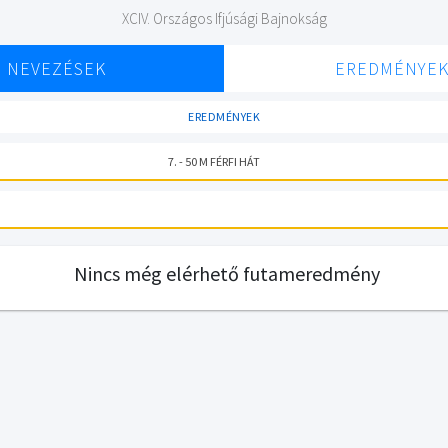
XCIV. Országos Ifjúsági Bajnokság
NEVEZÉSEK
EREDMÉNYE
EREDMÉNYEK
7. - 50 M FÉRFI HÁT
Nincs még elérhető futameredmény