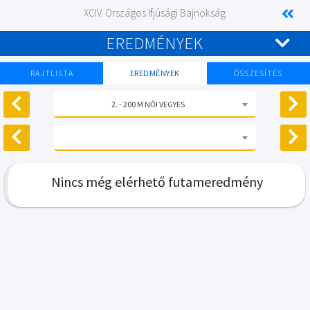
XCIV. Országos Ifjúsági Bajnokság
EREDMÉNYEK
RAJTLISTA
EREDMÉNYEK
ÖSSZESÍTÉS
2. - 200 M NŐI VEGYES
Nincs még elérhető futameredmény