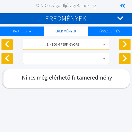
XCIV. Országos Ifjúsági Bajnokság
EREDMÉNYEK
RAJTLISTA
EREDMÉNYEK
ÖSSZESÍTÉS
3. - 100 M FÉRFI GYORS
Nincs még elérhető futameredmény