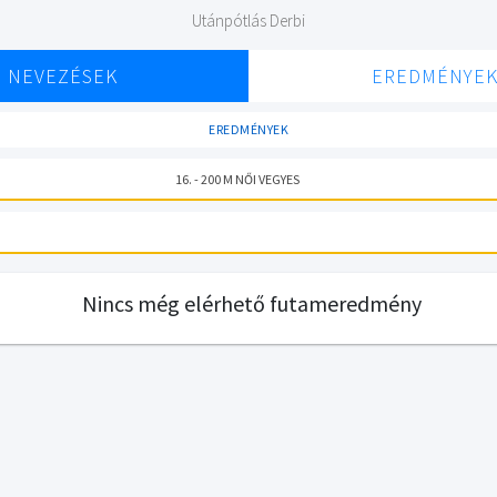
Utánpótlás Derbi
NEVEZÉSEK
EREDMÉNYE
EREDMÉNYEK
16. - 200 M NŐI VEGYES
Nincs még elérhető futameredmény