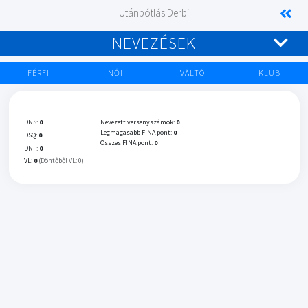
Utánpótlás Derbi
NEVEZÉSEK
FÉRFI
NŐI
VÁLTÓ
KLUB
DNS:
0
Nevezett versenyszámok:
0
Legmagasabb FINA pont:
0
DSQ:
0
Összes FINA pont:
0
DNF:
0
VL:
0
(Döntőből VL: 0)