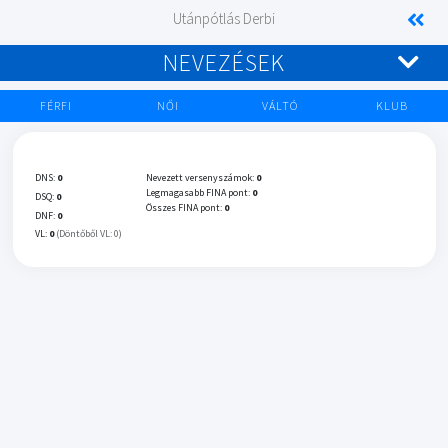
Utánpótlás Derbi
NEVEZÉSEK
FÉRFI
NŐI
VÁLTÓ
KLUB
DNS:
0
Nevezett versenyszámok:
0
Legmagasabb FINA pont:
0
DSQ:
0
Összes FINA pont:
0
DNF:
0
VL:
0
(Döntőből VL: 0)