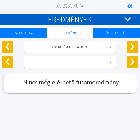
XX. BVSC KUPA
EREDMÉNYEK
RAJTLISTA
EREDMÉNYEK
ÖSSZESÍTÉS
6. - 200 M FÉRFI PILLANGÓ
Nincs még elérhető futameredmény