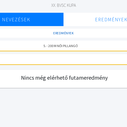
XX. BVSC KUPA
NEVEZÉSEK
EREDMÉNYE
EREDMÉNYEK
5. - 200 M NŐI PILLANGÓ
Nincs még elérhető futameredmény