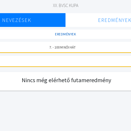
XX. BVSC KUPA
NEVEZÉSEK
EREDMÉNYE
EREDMÉNYEK
7. - 100 M NŐI HÁT
Nincs még elérhető futameredmény