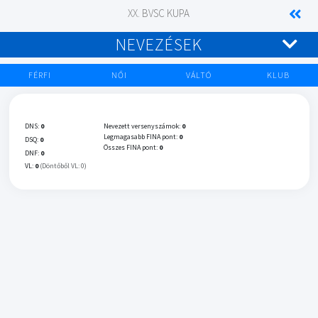
XX. BVSC KUPA
NEVEZÉSEK
FÉRFI
NŐI
VÁLTÓ
KLUB
DNS:
0
Nevezett versenyszámok:
0
Legmagasabb FINA pont:
0
DSQ:
0
Összes FINA pont:
0
DNF:
0
VL:
0
(Döntőből VL: 0)