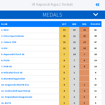
VII. Kaposvár Kupa 1. forduló
MEDALS
KLUB
1ST
2ND
3RD
ÖSSZES
1. KASI
32
33
16
81
2. Pécsi Sportiskola
23
11
15
49
3. Zalaco ZÚK
21
12
14
47
4. DSI
11
13
18
42
5. Kaposvári Úszó SE
7
14
7
28
6. PUSE
6
7
6
19
7. PVM SK
5
6
8
19
8. Délzalai Úszó SE
5
1
6
8. NivoMed Egyesület
5
1
6
10. Szigetvár DELFIN Úsz
4
7
2
13
11. Szekszárdi Sportközp
4
3
4
11
12. Stipendium Hungaricum
3
2
3
8
13. NUTE
2
2
1
5