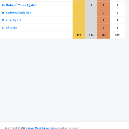
14. Mohácsi Torna Egylet
2
2
4
15. Kaposvári Adorján
2
2
15. Vitál Sport
2
2
17. Ukrajna
1
1
128
114
101
343
Copyright © 2022
Magyar Úszó Szövetség
.
All rights reserved.