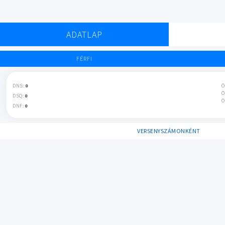
ADATLAP
FÉRFI
DNS:
0
Ö
Ö
DSQ:
0
Ö
DNF:
0
VERSENYSZÁMONKÉNT