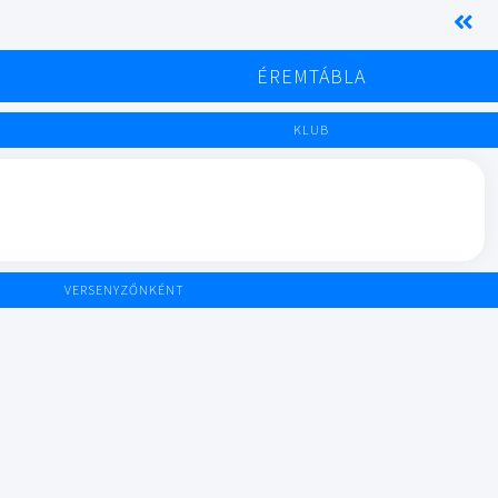
K
ÉREMTÁBLA
KLUB
VERSENYZŐNKÉNT