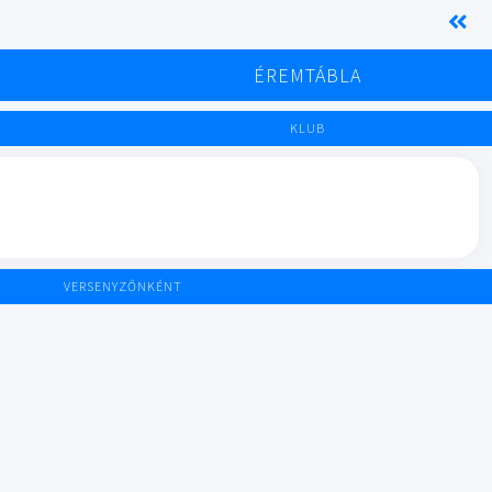
K
ÉREMTÁBLA
KLUB
VERSENYZŐNKÉNT