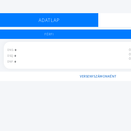
ADATLAP
FÉRFI
DNS:
0
Ö
Ö
DSQ:
0
Ö
DNF:
0
VERSENYSZÁMONKÉNT