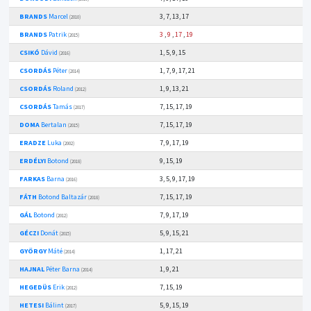
BRANDS
Marcel
3, 7, 13, 17
(2010)
BRANDS
Patrik
3
,
9
,
17
,
19
(2015)
CSIKÓ
Dávid
1, 5, 9, 15
(2016)
CSORDÁS
Péter
1, 7, 9, 17, 21
(2014)
CSORDÁS
Roland
1, 9, 13, 21
(2012)
CSORDÁS
Tamás
7, 15, 17, 19
(2017)
DOMA
Bertalan
7, 15, 17, 19
(2015)
ERADZE
Luka
7, 9, 17, 19
(2002)
ERDÉLYI
Botond
9, 15, 19
(2018)
FARKAS
Barna
3, 5, 9, 17, 19
(2016)
FÁTH
Botond Baltazár
7, 15, 17, 19
(2018)
GÁL
Botond
7, 9, 17, 19
(2012)
GÉCZI
Donát
5, 9, 15, 21
(2015)
GYÖRGY
Máté
1, 17, 21
(2014)
HAJNAL
Péter Barna
1, 9, 21
(2014)
HEGEDÜS
Erik
7, 15, 19
(2012)
HETESI
Bálint
5, 9, 15, 19
(2017)