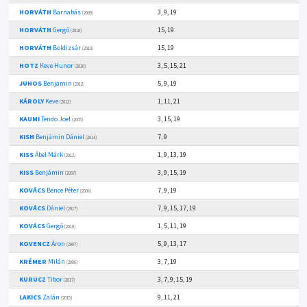
HORVÁTH
Barnabás
3, 9, 19
(2009)
HORVÁTH
Gergő
15, 19
(2018)
HORVÁTH
Boldizsár
15, 19
(2018)
HOTZ
Keve Hunor
3, 5, 15, 21
(2010)
JUHOS
Benjamin
5, 9, 19
(2012)
KÁROLY
Keve
1, 11, 21
(2012)
KAUMI
Tendo Joel
3, 15, 19
(2005)
KISH
Benjámin Dániel
7, 9
(2014)
KISS
Ábel Márk
1, 9, 13, 19
(2013)
KISS
Benjámin
3, 9, 15, 19
(2007)
KOVÁCS
Bence Péter
7, 9, 19
(2006)
KOVÁCS
Dániel
7, 9, 15, 17, 19
(2017)
KOVÁCS
Gergő
1, 5, 11, 19
(2010)
KOVENCZ
Áron
5, 9, 13, 17
(2007)
KRÉMER
Milán
3, 7, 19
(2006)
KURUCZ
Tibor
3, 7, 9, 15, 19
(2017)
LAKICS
Zalán
9, 11, 21
(2015)