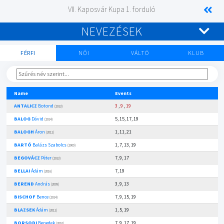
VII. Kaposvár Kupa 1. forduló
NEVEZÉSEK
FÉRFI
NŐI
VÁLTÓ
KLUB
Name
Events
ANTALICZ
Botond
3
,
9
,
19
(2013)
BALOG
Dávid
5, 15, 17, 19
(2014)
BALOGH
Áron
1, 11, 21
(2011)
BARTÓ
Balázs Szabolcs
1, 7, 13, 19
(2009)
BEGOVÁCZ
Péter
7, 9, 17
(2013)
BELLAI
Ádám
7, 19
(2016)
BEREND
András
3, 9, 13
(2009)
BISCHOF
Bence
7, 9, 15, 19
(2014)
BLAZSEK
Ádám
1, 5, 19
(2011)
BORSODI
Benedek
7, 9, 17, 19
(2010)