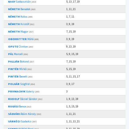
NAGY
Szebasztián
5, 13, 17, 19
(2014)
NÉMETH
Benedek
1, 11, 21
(2010)
NÉMETH
Kolos
1, 7, 11
(2008)
NÉMETH
Kristóf
3, 9, 19
(2011)
NÉMETH
Magor
7, 15, 19
(2017)
OBERRITTER
Máté
3, 9, 19
(2008)
OPUTE
Clinton
9, 13, 19
(2003)
PÁL
Marcell
5, 9, 15, 19
(2016)
PALLIÁN
Botond
7, 15, 19
(2017)
PINTÉR
Mirkó
5, 15, 19
(2012)
PINTÉR
Benett
5, 11, 15, 17
(2016)
POLGÁR
Szigfrid
3, 9, 17
(2014)
PRIYMACHYK
Valeriy
3
(2005)
RUDOLF
Dániel Sándor
1, 9, 13, 19
(2011)
RUGÁSI
Bence
1, 5, 15, 19
(2013)
SÁGVÁRI
Ádám Károly
1, 11, 21
(2010)
SÁRKÖZI
Szabolcs
1, 11, 13, 21
(2007)
SCHMALZ
Máté Noel
3, 11, 15, 19