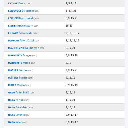
LATYÁK
Bence
1, 5, 9, 19
(2010)
LENGYELTÓTI
Bence
1
,
13
,
21
(2001)
LEWICKI
Ryan Jakub
5, 9, 15, 21
(2014)
LIEBERMANN
Ádám
15, 19
(2017)
LUKÁCS
Ádám Máté
3, 13, 15, 17
(2012)
MAGYAR
Péter József
3, 13, 15, 19
(2010)
MAJOR-VARGA
Trisztán
5, 17, 21
(2008)
MAROKITY
Dragan
5, 9, 15, 19
(2012)
MAROKITY
Milan
9, 19
(2012)
MATIAS
Tristan
3, 9, 15, 21
(2015)
MÁTYÁS
Martin
7, 15, 19
(2009)
MIKES
Medárd
5, 9, 15, 19
(2017)
NAGY
Ádám Máté
7, 17, 19
(2010)
NAGY
Adrián
1, 17, 21
(2015)
NAGY
Barnabás
7, 15, 19
(2019)
NAGY
Levente
5, 9, 13, 17
(2012)
NAGY
Péter
5, 9, 13, 17
(2014)