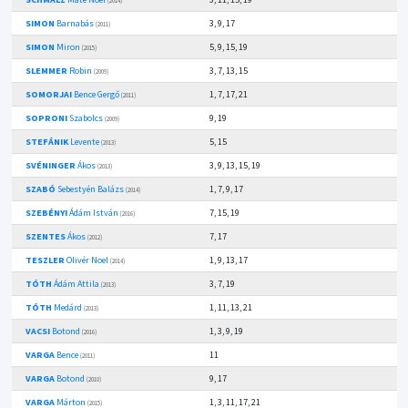
(2014)
SIMON
Barnabás
3, 9, 17
(2011)
SIMON
Miron
5, 9, 15, 19
(2015)
SLEMMER
Robin
3, 7, 13, 15
(2009)
SOMORJAI
Bence Gergő
1, 7, 17, 21
(2011)
SOPRONI
Szabolcs
9, 19
(2009)
STEFÁNIK
Levente
5, 15
(2013)
SVÉNINGER
Ákos
3, 9, 13, 15, 19
(2013)
SZABÓ
Sebestyén Balázs
1, 7, 9, 17
(2014)
SZEBÉNYI
Ádám István
7, 15, 19
(2016)
SZENTES
Ákos
7, 17
(2012)
TESZLER
Olivér Noel
1, 9, 13, 17
(2014)
TÓTH
Ádám Attila
3, 7, 19
(2013)
TÓTH
Medárd
1, 11, 13, 21
(2013)
VACSI
Botond
1, 3, 9, 19
(2016)
VARGA
Bence
11
(2011)
VARGA
Botond
9, 17
(2010)
VARGA
Márton
1, 3, 11, 17, 21
(2015)