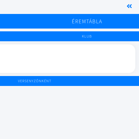
K
ÉREMTÁBLA
KLUB
VERSENYZŐNKÉNT