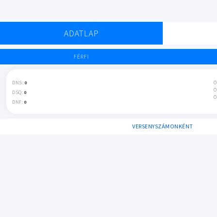
ADATLAP
FÉRFI
DNS:
0
Ö
Ö
DSQ:
0
Ö
DNF:
0
VERSENYSZÁMONKÉNT