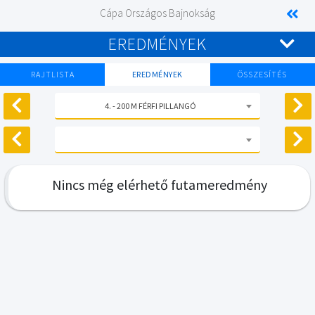
Cápa Országos Bajnokság
EREDMÉNYEK
RAJTLISTA
EREDMÉNYEK
ÖSSZESÍTÉS
4. - 200 M FÉRFI PILLANGÓ
Nincs még elérhető futameredmény